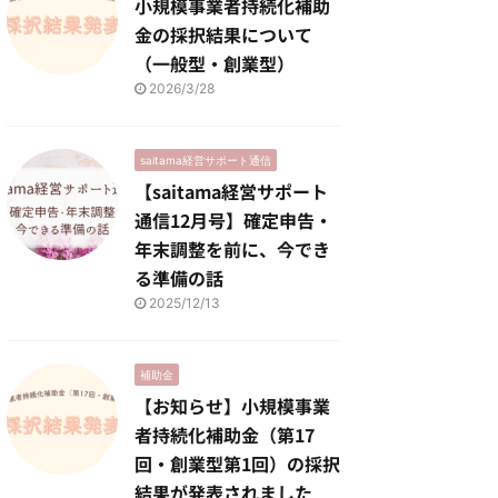
小規模事業者持続化補助
金の採択結果について
（一般型・創業型）
2026/3/28
saitama経営サポート通信
【saitama経営サポート
通信12月号】確定申告・
年末調整を前に、今でき
る準備の話
2025/12/13
補助金
【お知らせ】小規模事業
者持続化補助金（第17
回・創業型第1回）の採択
結果が発表されました