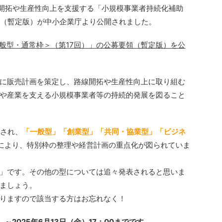
販路開拓や生産性向上を支援する「小規模事業者持続化補助
領（暫定版）が中小企業庁より公開されました。
般型・通常枠＞（第17回）」の公募要領（暫定版）を公
に販売計画を策定し、路線開拓や生産性向上に取り組む
や産業を支える小規模事業者等の持続的発展を図ること
直され、
「一般型」「創業型」「共同・協業型」「ビジネ
により、特別枠の整理や経営計画の重点化が図られていま
」です。その他の型については追々発表されると思いま
ましょう。
りますので該当する方はお忘れなく！
～2025年6月13日（金）17：00までです。