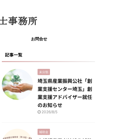
士事務所
お問合せ
記事一覧
未分類
埼玉県産業振興公社「創
業支援センター埼玉」創
業支援アドバイザー就任
のお知らせ
2026/8/5
補助金